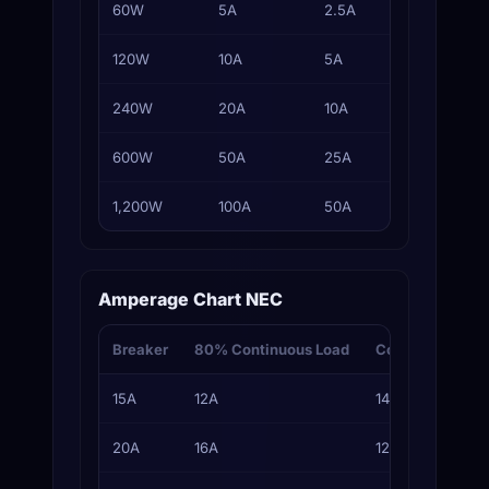
60W
5A
2.5A
1.25A
120W
10A
5A
2.5A
240W
20A
10A
5A
600W
50A
25A
12.5A
1,200W
100A
50A
25A
Amperage Chart NEC
Breaker
80% Continuous Load
Copper Branch 
15A
12A
14 AWG
20A
16A
12 AWG