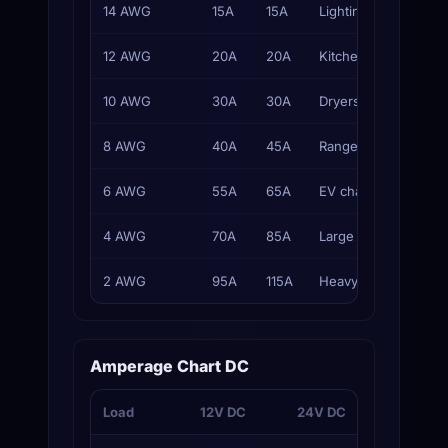
14 AWG
15A
15A
Lighting, general out
12 AWG
20A
20A
Kitchen, bath, garag
10 AWG
30A
30A
Dryers, water heater
8 AWG
40A
45A
Ranges, large AC un
6 AWG
55A
65A
EV chargers, subpan
4 AWG
70A
85A
Large feeders
2 AWG
95A
115A
Heavy feeders
Amperage Chart DC
Load
12V DC
24V DC
48V D