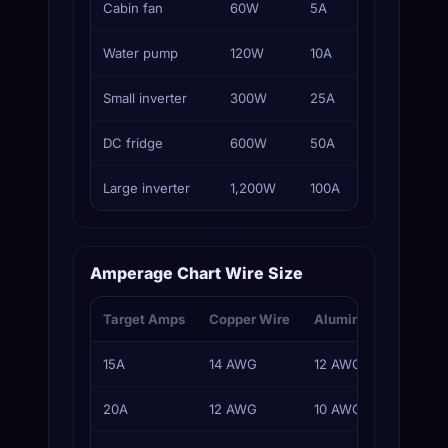
Cabin fan
60W
5A
7.5A
Water pump
120W
10A
15A
Small inverter
300W
25A
35A
DC fridge
600W
50A
60A
Large inverter
1,200W
100A
125A
Amperage Chart Wire Size
Target Amps
Copper Wire
Aluminum Wire
T
15A
14 AWG
12 AWG
L
20A
12 AWG
10 AWG
O