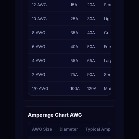
12 AWG
15A
20A
Small branch circu
10 AWG
25A
30A
Light appliance cir
8 AWG
35A
40A
Cooktops, HVAC
6 AWG
40A
50A
Feeders, subpane
4 AWG
55A
65A
Large feeders
2 AWG
75A
90A
Service feeders
1/0 AWG
100A
120A
Main feeders
Amperage Chart AWG
AWG Size
Diameter
Typical Ampacity
Typic