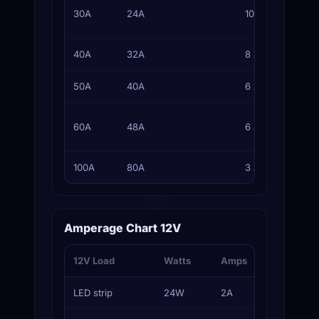
30A
24A
10 AWG
40A
32A
8 AWG
50A
40A
6 AWG
60A
48A
6 AWG
100A
80A
3 AWG
Amperage Chart 12V
12V Load
Watts
Amps
Typical F
LED strip
24W
2A
3A