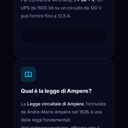
UPS da 1500 VA su un circuito da 120 V
può fornire fino a 12,5 A.
TRIANGOLO DI 
PF = cos(θ) = W
Apparente (VA)
θ
Potenza rea
Qual è la legge di Ampere?
La
Legge circuitale di Ampère
, formulata
da André-Marie Ampère nel 1826, è una
delle leggi fondamentali
dell'elettromagnetismo. Afferma che il