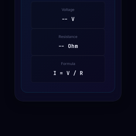
Voltage
-- V
Resistance
-- Ohm
Formula
I = V / R