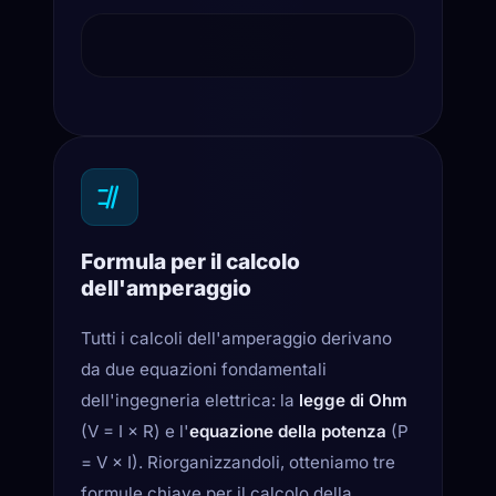
CALCOLATORE DI Amperagg
12.5 A
0
15
30
Formula per il calcolo
dell'amperaggio
Tutti i calcoli dell'amperaggio derivano
da due equazioni fondamentali
dell'ingegneria elettrica: la
legge di Ohm
(V = I × R) e l'
equazione della potenza
(P
= V × I). Riorganizzandoli, otteniamo tre
formule chiave per il calcolo della