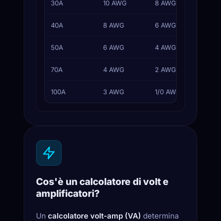
30A
10 AWG
8 AWG
D
40A
8 AWG
6 AWG
R
50A
6 AWG
4 AWG
R
70A
4 AWG
2 AWG
S
100A
3 AWG
1/0 AWG
M
Cos'è un calcolatore di volt e
amplificatori?
Un
calcolatore volt-amp (VA)
determina