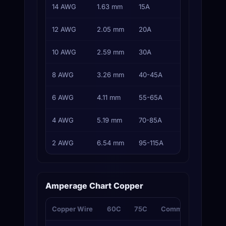
14 AWG
1.63 mm
15A
15A
12 AWG
2.05 mm
20A
20A
10 AWG
2.59 mm
30A
30A
8 AWG
3.26 mm
40-45A
40A
6 AWG
4.11 mm
55-65A
50-6
4 AWG
5.19 mm
70-85A
70-8
2 AWG
6.54 mm
95-115A
90-1
Amperage Chart Copper
Copper Wire
60C
75C
Common Use