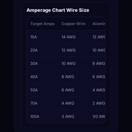
Amperage Chart Wire Size
Target Amps
Copper Wire
Aluminum Wire
T
15A
14 AWG
12 AWG
L
20A
12 AWG
10 AWG
O
30A
10 AWG
8 AWG
D
40A
8 AWG
6 AWG
R
50A
6 AWG
4 AWG
R
70A
4 AWG
2 AWG
S
100A
3 AWG
1/0 AWG
M