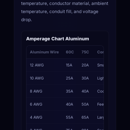
temperature, conductor material, ambient
temperature, conduit fill, and voltage
drop.
Amperage Chart Aluminum
Aluminum Wire
60C
75C
Common Use
12 AWG
15A
20A
Small branch circu
10 AWG
25A
30A
Light appliance cir
8 AWG
35A
40A
Cooktops, HVAC
6 AWG
40A
50A
Feeders, subpane
4 AWG
55A
65A
Large feeders