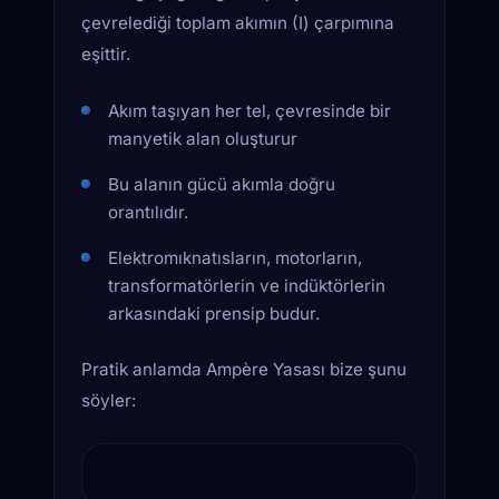
çevrelediği toplam akımın (I) çarpımına
eşittir.
Akım taşıyan her tel, çevresinde bir
manyetik alan oluşturur
Bu alanın gücü akımla doğru
orantılıdır.
Elektromıknatısların, motorların,
transformatörlerin ve indüktörlerin
arkasındaki prensip budur.
Pratik anlamda Ampère Yasası bize şunu
söyler:
AKIM TAŞIYAN TEL ETRAFINDAKİ MA