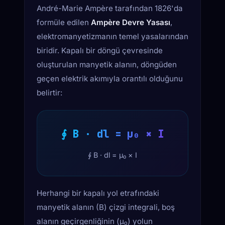
André-Marie Ampère tarafından 1826'da
formüle edilen
Ampère Devre Yasası
,
elektromanyetizmanın temel yasalarından
biridir. Kapalı bir döngü çevresinde
oluşturulan manyetik alanın, döngüden
geçen elektrik akımıyla orantılı olduğunu
belirtir:
∮ B · dl = μ₀ × I
∮ B · dl = μ₀ × I
Herhangi bir kapalı yol etrafındaki
manyetik alanın (B) çizgi integrali, boş
alanın geçirgenliğinin (μ₀) yolun