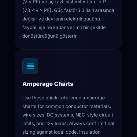
(V × PF) ve üç fazlı sistemler için I = P ÷
(√3 × V × PF). Güç faktörü 0 ila 1 arasında
değişir ve devrenin elektrik gücünü
faydalı işe ne kadar verimli bir şekilde
dönüştürdüğünü gösterir.
Amperage Charts
Use these quick-reference amperage
charts for common conductor materials,
wire sizes, DC systems, NEC-style circuit
limits, and 12V loads. Always confirm final
sizing against local code, insulation