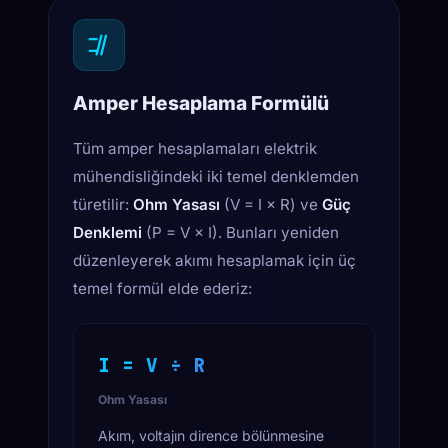
12.5 A
0
15
30
Amper Hesaplama Formülü
Tüm amper hesaplamaları elektrik
mühendisliğindeki iki temel denklemden
türetilir:
Ohm Yasası
(V = I × R) ve
Güç
Denklemi
(P = V × I). Bunları yeniden
düzenleyerek akımı hesaplamak için üç
temel formül elde ederiz:
I = V ÷ R
Ohm Yasası
Akım, voltajın dirence bölünmesine