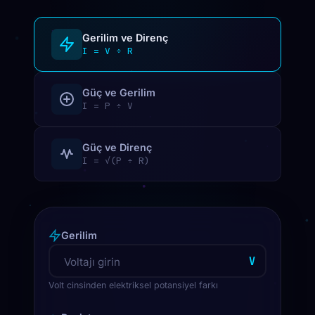
Gerilim ve Direnç
I = V ÷ R
Güç ve Gerilim
I = P ÷ V
Güç ve Direnç
I = √(P ÷ R)
Gerilim
V
Volt cinsinden elektriksel potansiyel farkı