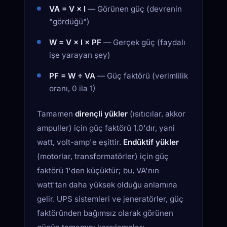
VA = V × I
— Görünen güç (devrenin
"gördüğü")
W = V × I × PF
— Gerçek güç (faydalı
işe yarayan şey)
PF = W ÷ VA
— Güç faktörü (verimlilik
oranı, 0 ila 1)
Tamamen
dirençli yükler
(ısıtıcılar, akkor
ampuller) için güç faktörü 1,0'dır, yani
watt, volt-amp'e eşittir.
Endüktif yükler
(motorlar, transformatörler) için güç
faktörü 1'den küçüktür; bu, VA'nın
watt'tan daha yüksek olduğu anlamına
gelir. UPS sistemleri ve jeneratörler, güç
faktöründen bağımsız olarak görünen