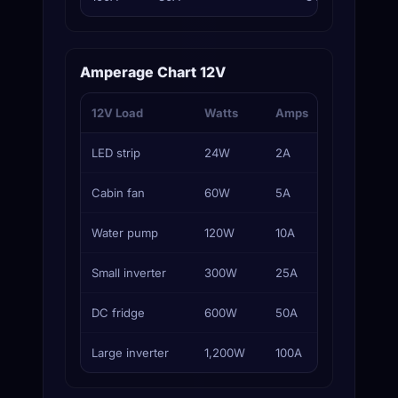
Amperage Chart 12V
12V Load
Watts
Amps
Typical F
LED strip
24W
2A
3A
Cabin fan
60W
5A
7.5A
Water pump
120W
10A
15A
Small inverter
300W
25A
35A
DC fridge
600W
50A
60A
Large inverter
1,200W
100A
125A