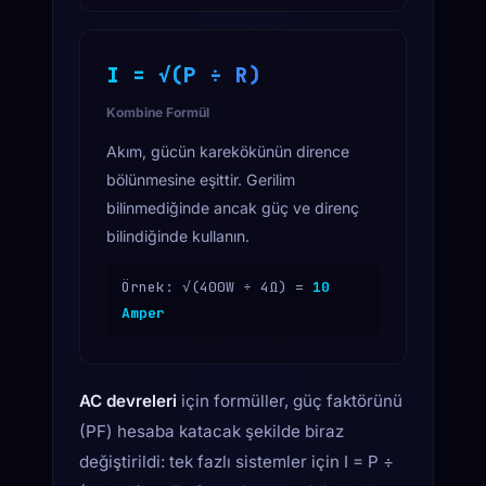
I = √(P ÷ R)
Kombine Formül
Akım, gücün karekökünün dirence
bölünmesine eşittir. Gerilim
bilinmediğinde ancak güç ve direnç
bilindiğinde kullanın.
Örnek: √(400W ÷ 4Ω) =
10
Amper
AC devreleri
için formüller, güç faktörünü
(PF) hesaba katacak şekilde biraz
değiştirildi: tek fazlı sistemler için I = P ÷