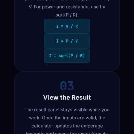
V. For power and resistance, use I =
sqrt(P / R).
I = V / R
I = P / V
I = sqrt(P / R)
03
View the Result
The result panel stays visible while you
work. Once the inputs are valid, the
calculator updates the amperage
instantly and shows the exact formula