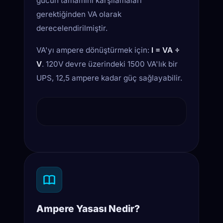
gücün tamamını karşılamaları
gerektiğinden VA olarak
derecelendirilmiştir.
VA'yı ampere dönüştürmek için:
I = VA ÷
V
. 120V devre üzerindeki 1500 VA'lık bir
UPS, 12,5 ampere kadar güç sağlayabilir.
GÜÇ ÜÇGE
PF = cos(θ) = W
Görünür (VA)
θ
Gerçek Güç
Ampere Yasası Nedir?