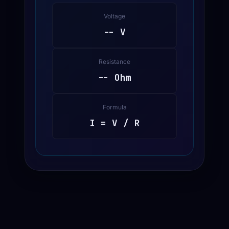
Voltage
-- V
Resistance
-- Ohm
Formula
I = V / R