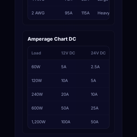
2 AWG
95A
115A
Heavy feeders
Amperage Chart DC
Load
12V DC
24V DC
48V D
60W
5A
2.5A
1.25A
120W
10A
5A
2.5A
240W
20A
10A
5A
600W
50A
25A
12.5A
1,200W
100A
50A
25A