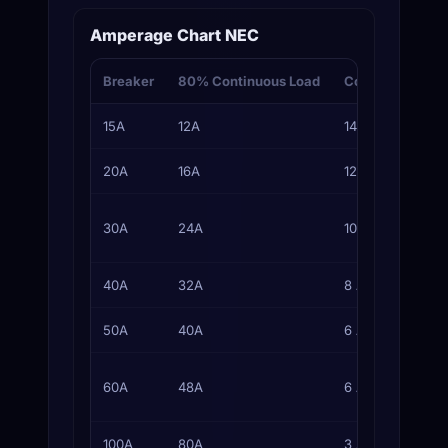
Amperage Chart NEC
Breaker
80% Continuous Load
Copper Branch 
15A
12A
14 AWG
20A
16A
12 AWG
30A
24A
10 AWG
40A
32A
8 AWG
50A
40A
6 AWG
60A
48A
6 AWG
100A
80A
3 AWG